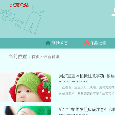
北京总站
网站首页
作品欣赏
当前位置：
首页>
最新资讯
周岁宝宝照拍摄注意事项_聚焦b
DATA: 2023-04-08 15:33:12
处在百天宝宝仅可以趴着、用臂力支撑
的健康着想，爸爸妈妈也不要在给宝宝拍
伤。那么周岁宝宝照拍摄注意事项
给宝宝拍周岁照应该注意什么呢?